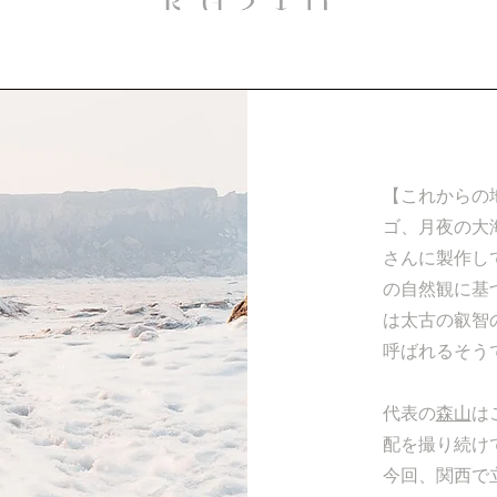
【これからの
ゴ、月夜の大
さんに製作し
の自然観に基
は太古の叡智
呼ばれるそう
代表の
森山
は
配を撮り続け
今回、関西で